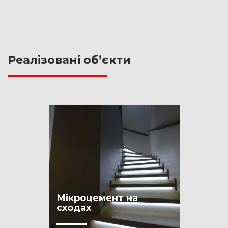
Реалізовані обʼєкти
Мікроцемент на
сходах