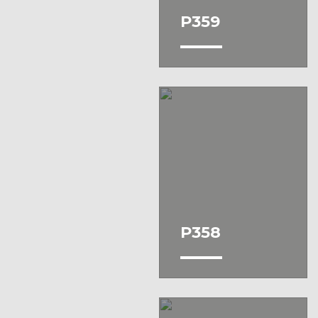
Зелений
P359
Помаранчевий
Синій
Сірий
Фіолетовий
Червоний
Чорний
P358