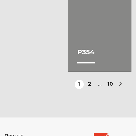
P354
1
2
…
10
Про нас