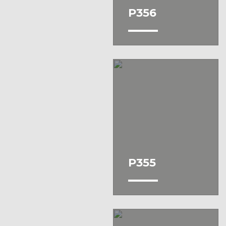
P356
P355