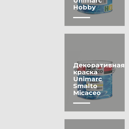
Unimarc
покрытие
гипсокартон
Hobby
Шпаклевка
Эмаль
Декоративная
краска
Unimarc
Smalto
Micaceo