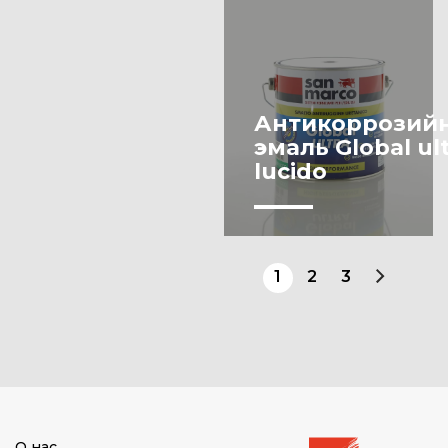
Антикоррозий
эмаль Global ul
lucido
1
2
3
О нас