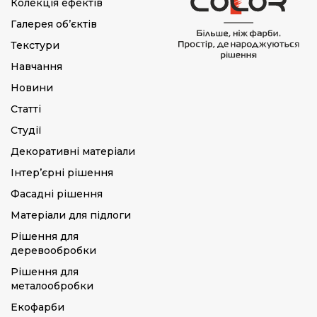
Колекція ефектів
Фасадне
Цегла/камінь
Галерея об’єктів
покриття
Шпаклівка/
Текстури
Шпаклівка
штукатурка/
Навчання
гіпсокартон
Новини
Статті
Студії
Декоративні матеріали
Інтер’єрні рішення
Фасадні рішення
Матеріали для підлоги
Рішення для
деревообробки
Рішення для
металообробки
Екофарби