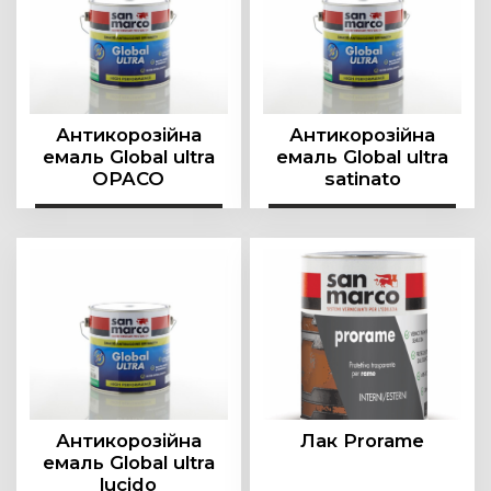
Олія
Розріджувач
Фарба
Фасадне покриття
Антикорозійна
Антикорозійна
емаль Global ultra
емаль Global ultra
Шпаклівка
OPACO
satinato
Антикорозійна
Лак Prorame
емаль Global ultra
lucido