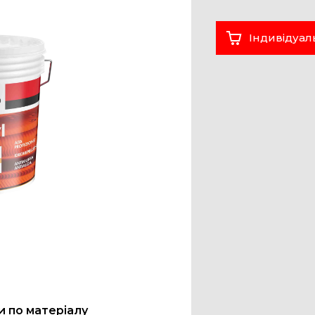
Індивідуал
 по матеріалу