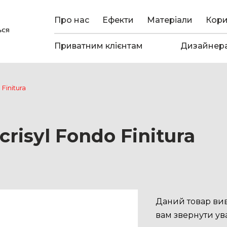
Про нас
Ефекти
Матеріали
Кор
Приватним клієнтам
Дизайнер
Finitura
isyl Fondo Finitura
Даний товар ви
вам звернути ува