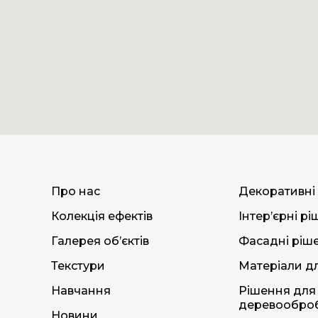
Про нас
Декоративні
Колекція ефектів
Інтер’єрні р
Галерея об’єктів
Фасадні ріш
Текстури
Матеріали дл
Навчання
Рішення для
деревообро
Новини