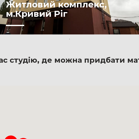
Житловий комплекс,
м.Кривий Ріг
ас студію, де можна придбати ма