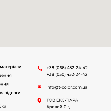
 матеріали
+38 (068) 452-24-42
+38 (050) 452-24-42
ішення
ення
info@t-color.com.ua
я підлоги
ТОВ ЕКС-ТІАРА
бки
Кривий Ріг,