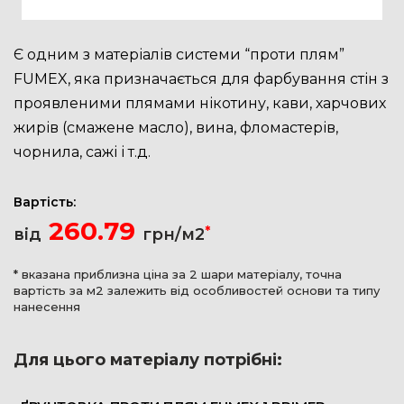
Є одним з матеріалів системи “проти плям”
FUMEX, яка призначається для фарбування стін з
проявленими плямами нікотину, кави, харчових
жирів (смажене масло), вина, фломастерів,
чорнила, сажі і т.д.
Вартість:
260.79
*
від
грн/м2
* вказана приблизна ціна за 2 шари матеріалу, точна
вартість за м2 залежить від особливостей основи та типу
нанесення
Для цього матеріалу потрібні: