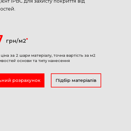
ієнт IPBC для захисту покриття від
остей.
7
*
грн/м2
 ціна за 2 шари матеріалу, точна вартість за м2
ивостей основи та типу нанесення
ьний розрахунок
Підбір матеріалів