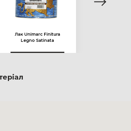
Лак Unimarc Finitura
Олія
Legno Satinata
Marc
теріал