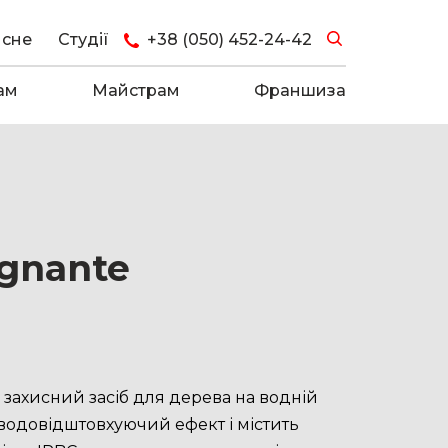
исне
Студії
+38 (050) 452-24-42
ам
Майстрам
Франшиза
egnante
ахисний засіб для дерева на водній
 водовідштовхуючий ефект і містить