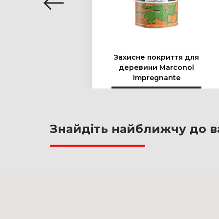
Захисне покриття для
али
деревини Marconol
Impregnante
Знайдіть найближчу до в