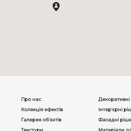
Про нас
Декоративні
Колекція ефектів
Інтер’єрні р
Галерея об’єктів
Фасадні ріш
Текстури
Матеріали дл