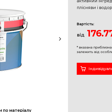
активний інгред
плісняви і водор
Вартість:
176.7
від
* вказана приблизна
залежить від особл
Індивідуал
 по матеріалу