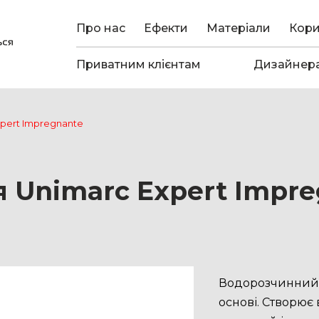
Про нас
Ефекти
Матеріали
Кор
Приватним клієнтам
Дизайнер
pert Impregnante
 Unimarc Expert Impr
Водорозчинний з
основі. Створює