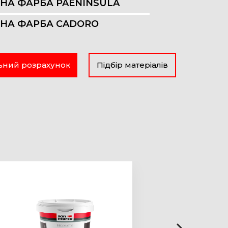
НА ФАРБА PAENINSULA
НА ФАРБА CADORO
ьний розрахунок
Підбір матеріалів