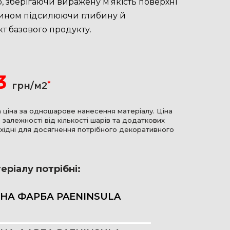
ю, зберігаючи виражену м’якість поверхні
ином підсилюючи глибину й
т базового продукту.
3
*
грн/м2
а ціна за одношарове нанесення матеріалу. Ціна
 залежності від кількості шарів та додаткових
бхідні для досягнення потрібного декоративного
еріалу потрібні:
НА ФАРБА PAENINSULA