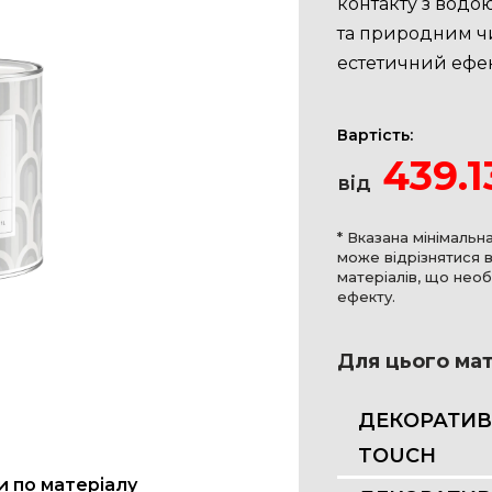
контакту з водо
та природним ч
естетичний ефек
Вартість:
439.1
від
* Вказана мінімальн
може відрізнятися в
матеріалів, що нео
ефекту.
Для цього мат
ДЕКОРАТИВ
TOUCH
 по матеріалу