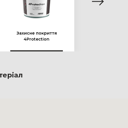
Захисне покриття
Захи
4Protection
Fac
теріал