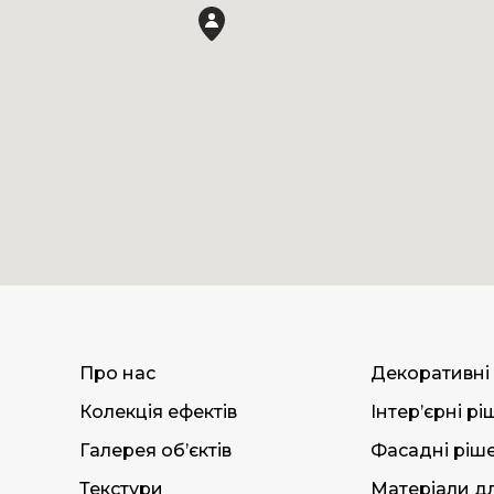
Про нас
Декоративні
Колекція ефектів
Інтер’єрні р
Галерея об’єктів
Фасадні ріш
Текстури
Матеріали дл