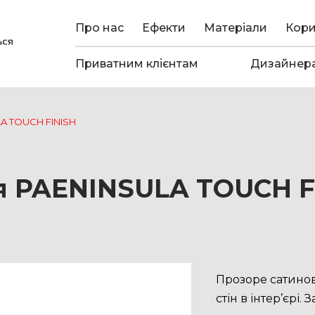
Про нас
Ефекти
Матеріали
Кор
Приватним клієнтам
Дизайнер
LA TOUCH FINISH
я PAENINSULA TOUCH F
Прозоре сатинов
стін в інтер’єрі