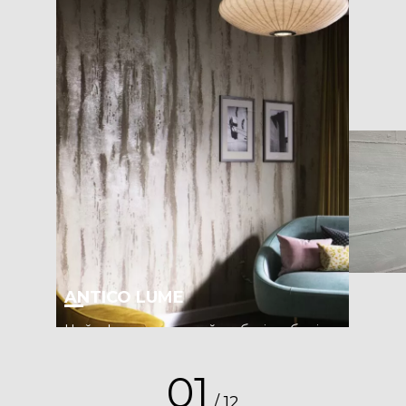
ANTICO LUME
Цей ефект створений на базі любові
до всього вінтажного: зістарених стін
та інтер'єрів зі старовинною
01
обробкою. Він поєднує в собі минуле і
/
12