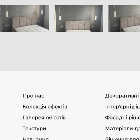
Про нас
Декоративні
Колекція ефектів
Інтер’єрні р
Галерея об’єктів
Фасадні ріш
Текстури
Матеріали дл
Навчання
Рішення для