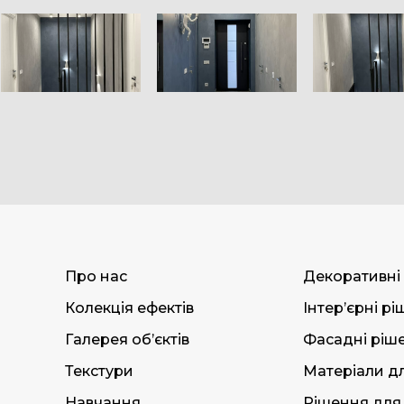
Про нас
Декоративні
Колекція ефектів
Інтер’єрні р
Галерея об’єктів
Фасадні ріш
Текстури
Матеріали дл
Навчання
Рішення для