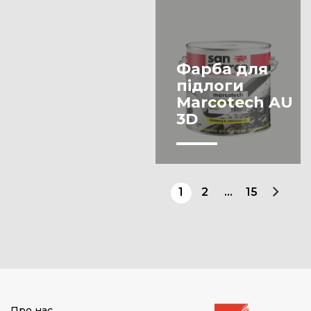
ПВХ
Фарба
Фарба
Фасадне
Цегла/камінь
покриття
Фарба для
Шпаклівка/
підлоги
Шпаклівка
штукатурка/
Marcotech AU
гіпсокартон
3D
1
2
…
15
Про нас