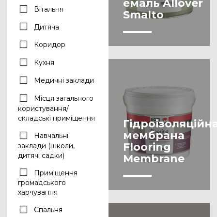
емаль Allover
Вітальня
Smalto
Дитяча
Коридор
Кухня
Медичні заклади
Місця загального
користування/
складські приміщення
Гідроізоляційн
мембрана
Навчальні
Flooring
заклади (школи,
дитячі садки)
Membrane
Приміщення
громадського
харчування
Спальня