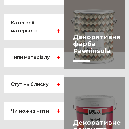
Категорії
матеріалів
Декоративна
фарба
Декоративні
матеріали
Paeninsula
Типи матеріалу
Інтер'єрні
рішення
Адгезійний ґрунт
Фасадні рішення
Антиграфіті
Ступінь блиску
Матеріали для
Антисептик
підлоги
Глянцевий
Гідроізоляція
Система
Матовий
мікроцементу
Чи можна мити
Гідрофобізатор
Continuo
Напівматовий
Декоративне
Ґрунтовка
Добре миється
Рішення для
Перламутровий