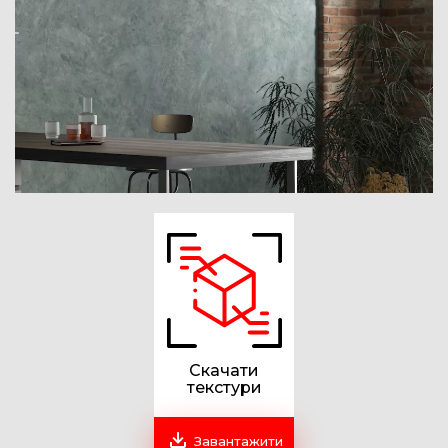
Скачати
текстури
Завантажити