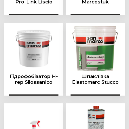
Pro-Link Liscio
Marcostuk
Гідрофобізатор H-
Шпаклівка
rep Silossanico
Elastomarc Stucco