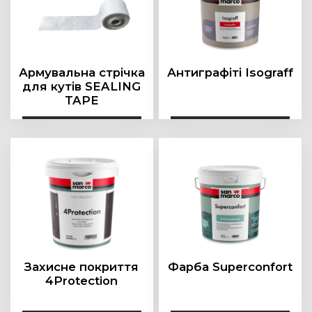
Олія
Розріджувач
Фарба
Армувальна стрічка
Антиграфіті Isograff
Фасадне покриття
для кутів SEALING
TAPE
Шпаклівка
Захисне покриття
Фарба Superconfort
4Protection