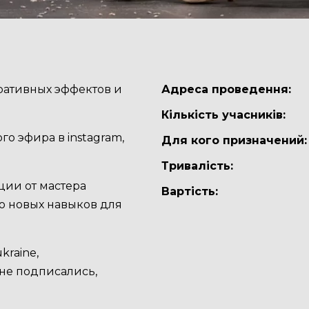
оративных эффектов и
Адреса проведення:
Кількість учасників:
о эфира в instagram,
Для кого призначений:
Тривалість:
ции от мастера
Вартість:
во новых навыков для
kraine,
 не подписались,