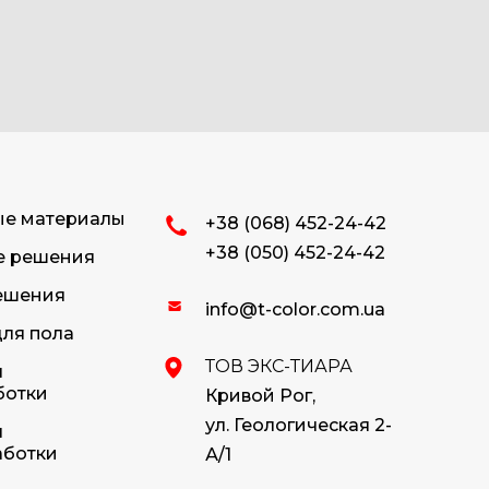
ые материалы
+38 (068) 452-24-42
+38 (050) 452-24-42
е решения
ешения
info@t-color.com.ua
ля пола
ТОВ ЭКС-ТИАРА
я
ботки
Кривой Рог,
ул. Геологическая 2-
я
аботки
А/1