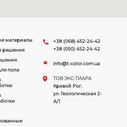
ые материалы
+38 (068) 452-24-42
+38 (050) 452-24-42
е решения
ешения
info@t-color.com.ua
ля пола
ТОВ ЭКС-ТИАРА
я
ботки
Кривой Рог,
ул. Геологическая 2-
я
аботки
А/1
рованные