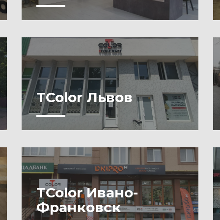
TColor Львов
-
TColor Ивано-
Франковск