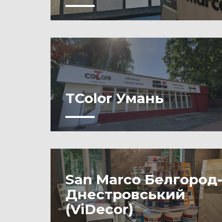
TColor Умань
San Marco Белгород
Днестровський
(ViDecor)