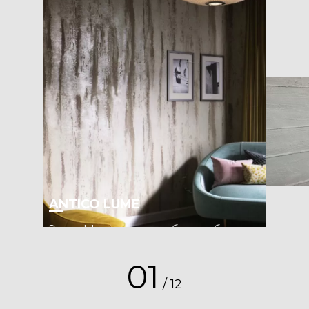
ANTICO LUME
Этот эффект создан на базе любви ко
всему винтажного: состаренных стен и
интерьеров со старинной отделкой.
01
Он сочетает в себе прошлое и
/
12
будущее и отлично интегрируется в