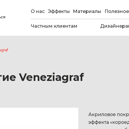
О нас
Эффекты
Материалы
Полезное
Частным клиентам
Дизайнера
graf
ие Veneziagraf
Акриловое покр
эффекта «короед