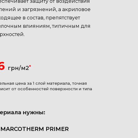
еспечивает защиту от воздействия
лений и загрязнений, а акриловое
одящее в состав, препятствует
елочным влияниям, типичным для
рхностей.
6
*
грн/м2
ельная цена за 1 слой материала, точная
висит от особенностей поверхности и типа
териала нужны:
 MARCOTHERM PRIMER