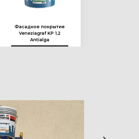
Фасадное покрытие
Фасад
Veneziagraf KP 1,2
Vene
Antialga