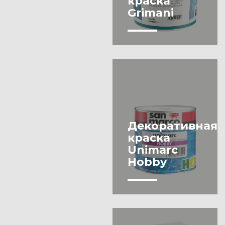
краска
покрытие
гипсокартон
Grimani
Шпаклевка
Эмаль
Декоративная
краска
Unimarc
Hobby