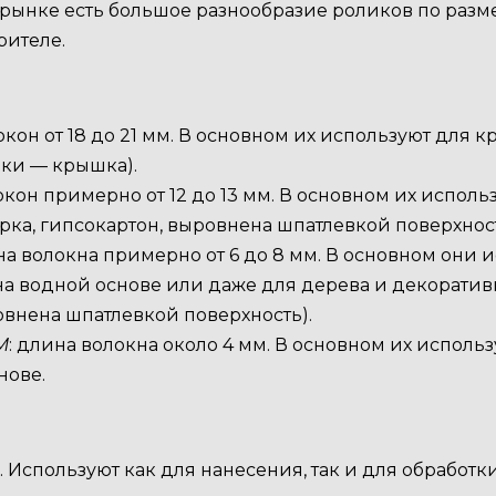
рынке есть большое разнообразие роликов по разм
рителе.
окон от 18 до 21 мм. В основном их используют для
рки — крышка).
окон примерно от 12 до 13 мм. В основном их исполь
рка, гипсокартон, выровнена шпатлевкой поверхност
на волокна примерно от 6 до 8 мм. В основном они
на водной основе или даже для дерева и декоратив
овнена шпатлевкой поверхность).
М
: длина волокна около 4 мм. В основном их исполь
нове.
. Используют как для нанесения, так и для обработ