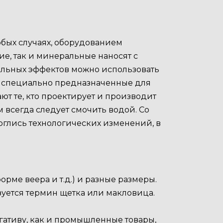
обых случаях, оборудованием
ие, так и минеральные наносят с
иальных эффектов можно использовать
и, специально предназначенные для
ют те, кто проектирует и производит
 всегда следует смочить водой. Со
рглись технологических изменений, в
рме веера и т.д.) и разные размеры.
уется термин щетка или макловица.
огативу, как и промышленные товары,