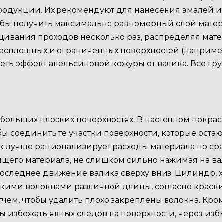
родукции. Их рекомендуют для нанесения эмалей и 
обы получить максимально равномерный слой мате
щивания проходов несколько раз, распределяя мате
сплошных и ограниченных поверхностей (например:
видеть эффект апельсиновой кожуры от валика. Все г
 больших плоских поверхностях. В настенном покра
бы соединить те участки поверхности, которые ос
ик лучше рационализирует расходы материала по сра
щего материала, не слишком сильно нажимая на вал
оследнее движение валика сверху вниз. Цилиндр, х
ими волокнами различной длины, согласно краски
тчем, чтобы удалить плохо закреплены волокна. Кро
ы избежать явных следов на поверхности, через из