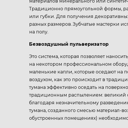
материалов минерального или синтетиче
Традиционно прямоугольной формы, ране
или губки. Для получения декоративны
разных размеров. Зубчатые мастерки и
на полу.
Безвоздушный пульверизатор
Это система, которая позволяет наноси
на некотором профессиональном оборудо
маленькие капли, которые оседают на 
воздухом, как это происходит в тради
тумана эффективно оседать на поверх
традиционным распылением: великий ох
благодаря незначительному разведению
тумана, созданного смесью материал-во
обустроенных помещениях) необходимос