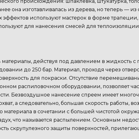
ского происхождения: шпаклевка, штукатурка, тол
е она изготавливалась из дерева, но теперь — из 
х эффектов используют мастерок в форме трапеции,
спользуют для нанесения смесей для теплоизоляци
ть материалы, действуя под давлением в жидкость с
вании до 250 бар. Материал, проходя через отверс
поверхность для покраски. Отсутствие перемешива
ционном распиловочном оборудовании, позволяет ча
ности. Безвоздушное нанесение спреем имеет мног
ват, а следовательно, большая скорость работы, 
 материала в сочетании с большей чистотой окружа
здух, что называется распылением. Основным недос
ть скрупулезного защиты поверхностей, прилегающ