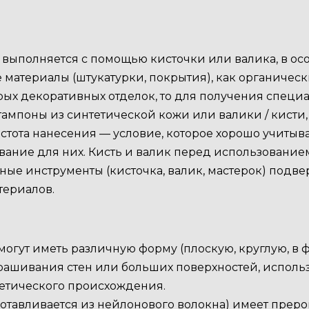
 выполняется с помощью кисточки или валика, в ос
 материалы (штукатурки, покрытия), как органическ
орых декоративных отделок, то для получения спец
 тампоны из синтетической кожи или валики / кист
тота нанесения — условие, которое хорошо учитыва
ние для них. Кисть и валик перед использованием
ые инструменты (кисточка, валик, мастерок) подве
териалов.
огут иметь различную форму (плоскую, круглую, в фо
рашивания стен или больших поверхностей, использ
етического происхождения.
готавливается из нейлонового волокна) имеет прер