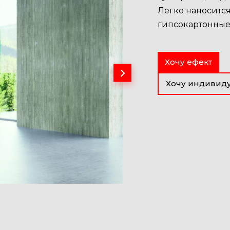
Легко наносится
гипсокартонные 
Хочу ефект
Хочу индивиду