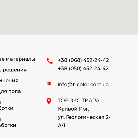
ые материалы
+38 (068) 452-24-42
+38 (050) 452-24-42
е решения
ешения
info@t-color.com.ua
ля пола
ТОВ ЭКС-ТИАРА
я
ботки
Кривой Рог,
ул. Геологическая 2-
я
аботки
А/1