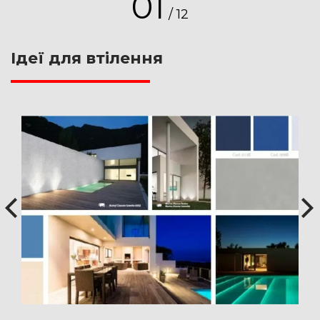
01
Он сочетает в себе прошлое и
/
12
будущее и отлично интегрируется в
классические, минималистичные
Ідеї для втілення
интерьеры и интерьеры, в которых
отдается почет натуральным
природным материалам.
Подробнее