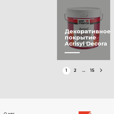
сплавы
Разбавитель
Шпаклевка/
Фасадное
штукатурка/
покрытие
гипсокартон
Шпаклевка
Декоративное
покрытие
Эмаль
Acrisyl Decora
1
2
…
15
О нас