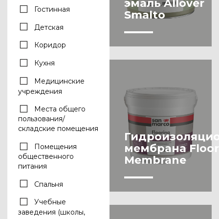
эмаль Allover
Гостинная
Smalto
Детская
Коридор
Кухня
Медицинские
учреждения
Места общего
пользования/
складские помещения
Гидроизоляци
мембрана Floor
Помещения
общественного
Membrane
питания
Спальня
Учебные
заведения (школы,