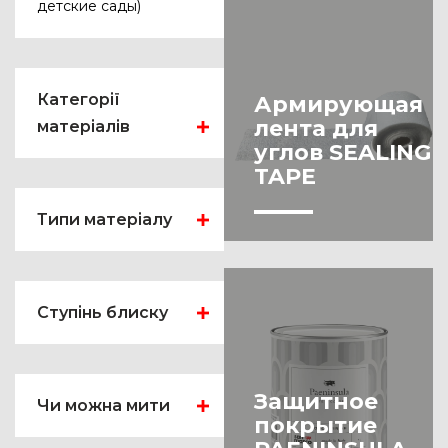
детские сады)
Категорії
Армирующая
лента для
матеріалів
углов SEALING
Система санации
TAPE
Материалы для
Типи матеріалу
пола
Адгезионный
Система
грунт
реставрации
Ступінь блиску
Антиграффити
Интерьерные
решения
Глянцевая
Антисептик
Экокраски
Матовая
Гидрофобизатор
Защитное
Чи можна мити
Декоративные
покрытие
Перламутр
Грунтовка
материалы
Моется