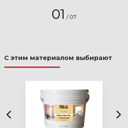
тонкой окисленной меди, которая
подверглась атмосферным
01
воздействиям. Внешне покрытие
/
07
имитирует ржавчину. Такая текстура
придает стенам естественное
старение, и прекрасно дополняет
современный интерьер.
С этим материалом выбирают
Подробнее