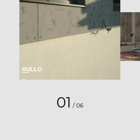
RULLO
Один из самых популярных вариантов
отделки под бетон. Применяя
подобное декорирование, вы
01
создадите эффект необработанной
/
06
стены с шероховатостями и
неоднородным рисунком.