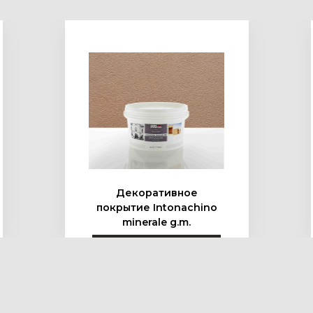
Подробнее
Декоративное
покрытие Intonachino
minerale g.m.