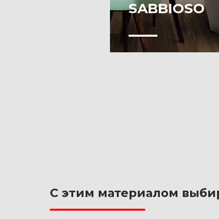
SABBIOSO
Это эффект,
позволяющий
воспроизвести
поверхность похожую
цветные металлы,
которая под действи
света создает
живописные
хроматические
контрасты.
С этим материалом выби