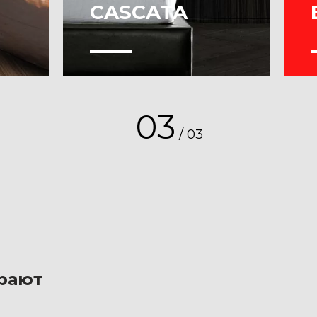
CASCATA
Это стильный эффект
для создания ярких стен
03
с эффектом матового
/
03
 на
металла. Быстрый и
простой в нанесении он
ем
создает изысканные
поверхности с
хроматическими
эффектами, которые
меняются в зависимости
рают
от падения света.