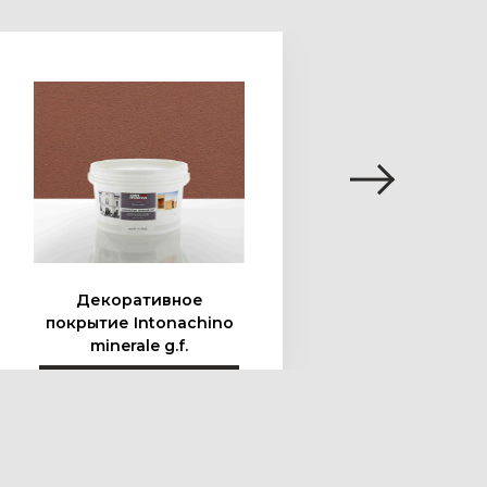
Подробнее
Декоративное
Де
покрытие Intonachino
пок
minerale g.f.