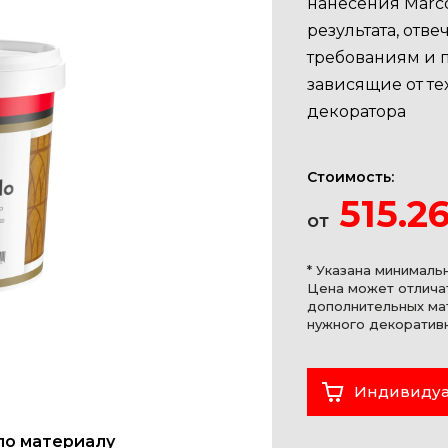
нанесения Marco
результата, от
требованиям и 
зависящие от те
декоратора
Стоимость:
515.2
от
* Указана минималь
Цена может отличат
дополнительных ма
нужного декоратив
Индивидуа
по материалу